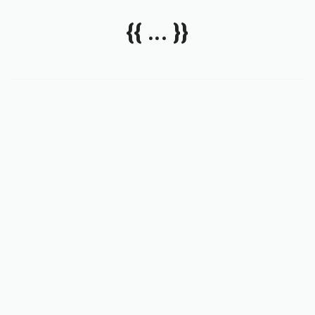
{{ ... }}